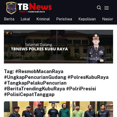
Berita
Lokal
Kriminal
Peristiwa
Kepolisian
Nasional
Tag:
#ResmobMacanRaya
#UngkapPencurianGudang #PolresKubuRaya
#TangkapPelakuPencurian
#BeritaTrendingKubuRaya #PolriPresisi
#PolisiCepatTanggap