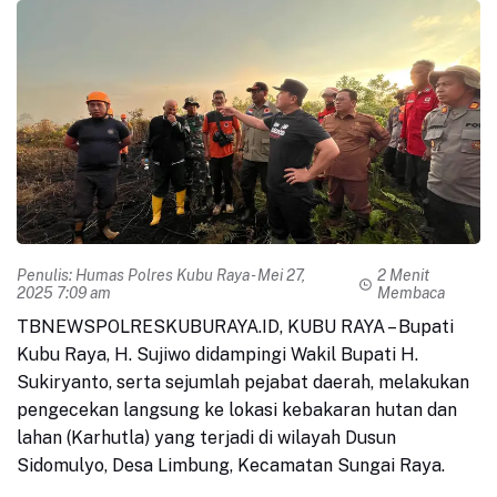
Penulis:
Humas Polres Kubu Raya
- Mei 27,
2 Menit
2025 7:09 am
Membaca
TBNEWSPOLRESKUBURAYA.ID, KUBU RAYA – Bupati
Kubu Raya, H. Sujiwo didampingi Wakil Bupati H.
Sukiryanto, serta sejumlah pejabat daerah, melakukan
pengecekan langsung ke lokasi kebakaran hutan dan
lahan (Karhutla) yang terjadi di wilayah Dusun
Sidomulyo, Desa Limbung, Kecamatan Sungai Raya.