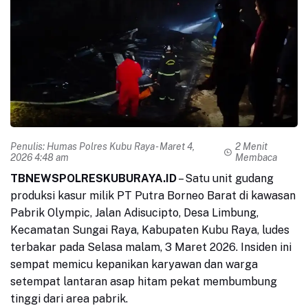
Penulis:
Humas Polres Kubu Raya
- Maret 4,
2 Menit
2026 4:48 am
Membaca
TBNEWSPOLRESKUBURAYA.ID
– Satu unit gudang
produksi kasur milik PT Putra Borneo Barat di kawasan
Pabrik Olympic, Jalan Adisucipto, Desa Limbung,
Kecamatan Sungai Raya, Kabupaten Kubu Raya, ludes
terbakar pada Selasa malam, 3 Maret 2026. Insiden ini
sempat memicu kepanikan karyawan dan warga
setempat lantaran asap hitam pekat membumbung
tinggi dari area pabrik.