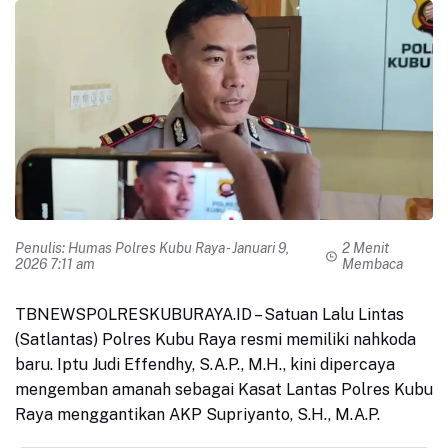
Penulis:
Humas Polres Kubu Raya
- Januari 9,
2 Menit
2026 7:11 am
Membaca
TBNEWSPOLRESKUBURAYA.ID
– Satuan Lalu Lintas
(Satlantas) Polres Kubu Raya resmi memiliki nahkoda
baru. Iptu Judi Effendhy, S.A.P., M.H., kini dipercaya
mengemban amanah sebagai Kasat Lantas Polres Kubu
Raya menggantikan AKP Supriyanto, S.H., M.A.P.