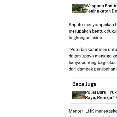
Waspada Bantin
Peningkatan De
Kapolri menyampaikan ba
merupakan bentuk dukun
lingkungan hidup.
“Polri berkomitmen unt
dalam upaya menjaga ke
hanya penting bagi ekos
dari dampak perubahan ik
Baca Juga
Polisi Buru Tru
Raya, Remaja 1
Menteri LHK menegaskan