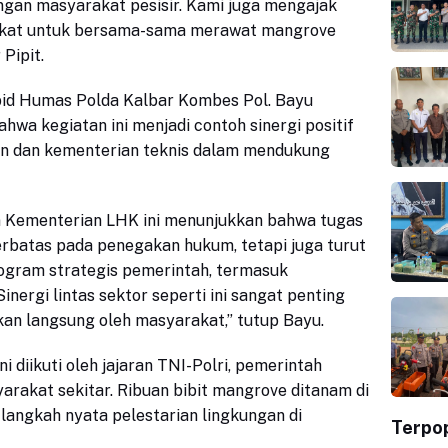
ngan masyarakat pesisir. Kami juga mengajak
rakat untuk bersama-sama merawat mangrove
 Pipit.
bid Humas Polda Kalbar Kombes Pol. Bayu
a kegiatan ini menjadi contoh sinergi positif
sian dan kementerian teknis dalam mendukung
an Kementerian LHK ini menunjukkan bahwa tugas
terbatas pada penegakan hukum, tetapi juga turut
ogram strategis pemerintah, termasuk
inergi lintas sektor seperti ini sangat penting
an langsung oleh masyarakat,” tutup Bayu.
 diikuti oleh jajaran TNI-Polri, pemerintah
yarakat sekitar. Ribuan bibit mangrove ditanam di
 langkah nyata pelestarian lingkungan di
Terpo