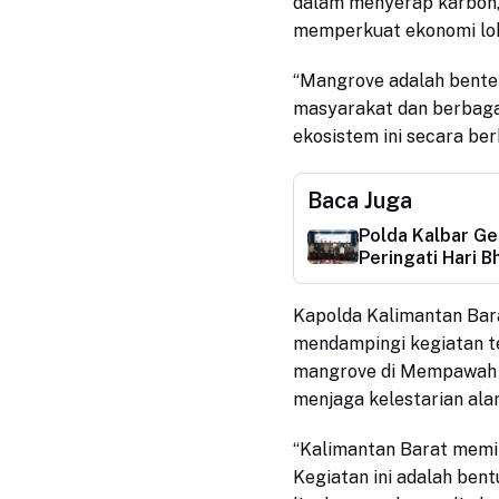
dalam menyerap karbon,
memperkuat ekonomi lok
“Mangrove adalah benten
masyarakat dan berbagai
ekosistem ini secara ber
Baca Juga
Polda Kalbar Ge
Peringati Hari 
Kapolda Kalimantan Barat
mendampingi kegiatan 
mangrove di Mempawah s
menjaga kelestarian ala
“Kalimantan Barat memil
Kegiatan ini adalah bent