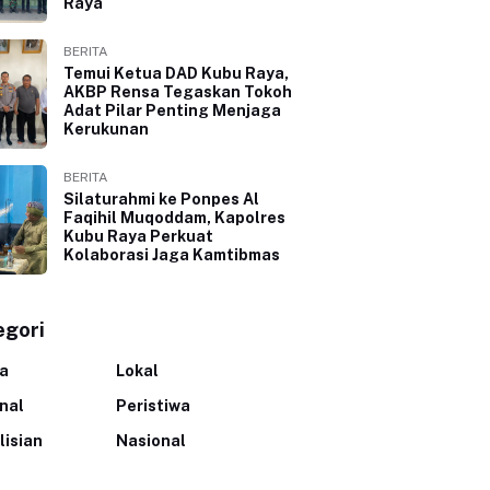
Raya
BERITA
Temui Ketua DAD Kubu Raya,
AKBP Rensa Tegaskan Tokoh
Adat Pilar Penting Menjaga
Kerukunan
BERITA
Silaturahmi ke Ponpes Al
Faqihil Muqoddam, Kapolres
Kubu Raya Perkuat
Kolaborasi Jaga Kamtibmas
egori
ta
Lokal
inal
Peristiwa
lisian
Nasional