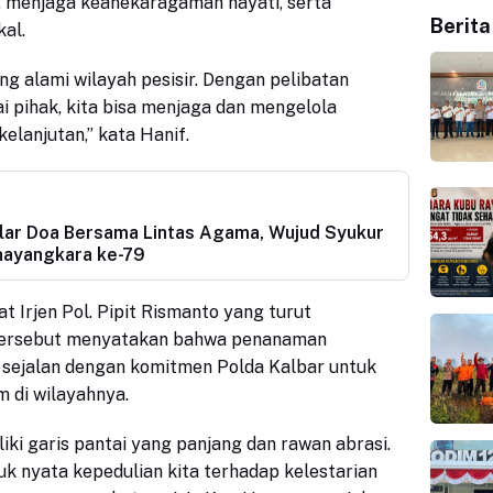
 menjaga keanekaragaman hayati, serta
Berita
al.
g alami wilayah pesisir. Dengan pelibatan
 pihak, kita bisa menjaga dan mengelola
kelanjutan,” kata Hanif.
lar Doa Bersama Lintas Agama, Wujud Syukur
Bhayangkara ke-79
 Irjen Pol. Pipit Rismanto yang turut
tersebut menyatakan bahwa penanaman
ejalan dengan komitmen Polda Kalbar untuk
m di wilayahnya.
iki garis pantai yang panjang dan rawan abrasi.
uk nyata kepedulian kita terhadap kelestarian