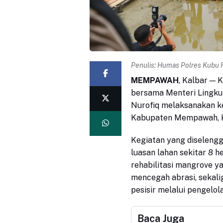
Penulis:
Humas Polres Kubu 
MEMPAWAH
, Kalbar — K
bersama Menteri Lingku
Nurofiq melaksanakan k
Kabupaten Mempawah, Ka
Kegiatan yang diselen
luasan lahan sekitar 8 h
rehabilitasi mangrove y
mencegah abrasi, sekal
pesisir melalui pengelo
Baca Juga