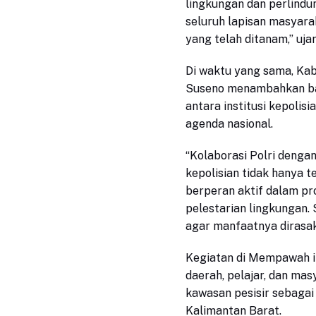
lingkungan dan perlindu
seluruh lapisan masya
yang telah ditanam,” ujar
Di waktu yang sama, Ka
Suseno menambahkan bahw
antara institusi kepoli
agenda nasional.
“Kolaborasi Polri deng
kepolisian tidak hanya 
berperan aktif dalam pr
pelestarian lingkungan. S
agar manfaatnya dirasak
Kegiatan di Mempawah ini
daerah, pelajar, dan mas
kawasan pesisir sebagai
Kalimantan Barat.