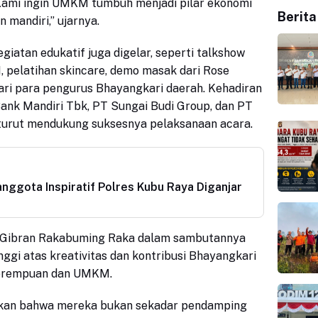
 Kami ingin UMKM tumbuh menjadi pilar ekonomi
Berita
 mandiri,” ujarnya.
egiatan edukatif juga digelar, seperti talkshow
, pelatihan skincare, demo masak dari Rose
ari para pengurus Bhayangkari daerah. Kehadiran
ank Mandiri Tbk, PT Sungai Budi Group, dan PT
 turut mendukung suksesnya pelaksanaan acara.
nggota Inspiratif Polres Kubu Raya Diganjar
vi Gibran Rakabuming Raka dalam sambutannya
ggi atas kreativitas dan kontribusi Bhayangkari
erempuan dan UMKM.
kan bahwa mereka bukan sekadar pendamping