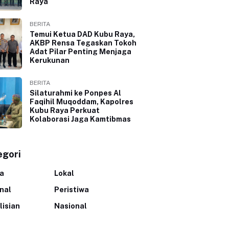
Raya
BERITA
Temui Ketua DAD Kubu Raya,
AKBP Rensa Tegaskan Tokoh
Adat Pilar Penting Menjaga
Kerukunan
BERITA
Silaturahmi ke Ponpes Al
Faqihil Muqoddam, Kapolres
Kubu Raya Perkuat
Kolaborasi Jaga Kamtibmas
egori
ta
Lokal
inal
Peristiwa
lisian
Nasional