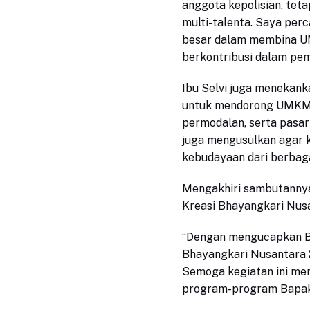
anggota kepolisian, tet
multi-talenta. Saya pe
besar dalam membina UM
berkontribusi dalam pem
Ibu Selvi juga menekanka
untuk mendorong UMKM k
permodalan, serta pasar 
juga mengusulkan agar 
kebudayaan dari berbagai
Mengakhiri sambutannya
Kreasi Bhayangkari Nus
“Dengan mengucapkan Bi
Bhayangkari Nusantara 
Semoga kegiatan ini m
program-program Bapak 