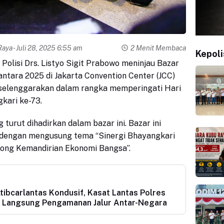
Raya
- Juli 28, 2025 6:55 am
2 Menit Membaca
Kepoli
l Polisi Drs. Listyo Sigit Prabowo meninjau Bazar
ntara 2025 di Jakarta Convention Center (JCC)
 diselenggarakan dalam rangka memperingati Hari
kari ke-73.
turut dihadirkan dalam bazar ini. Bazar ini
n dengan mengusung tema “Sinergi Bhayangkari
g Kemandirian Ekonomi Bangsa”.
ibcarlantas Kondusif, Kasat Lantas Polres
n Langsung Pengamanan Jalur Antar-Negara