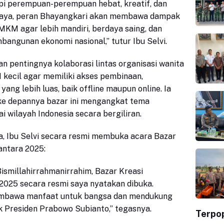
api perempuan-perempuan hebat, kreatif, dan
rcaya, peran Bhayangkari akan membawa dampak
KM agar lebih mandiri, berdaya saing, dan
bangunan ekonomi nasional,” tutur Ibu Selvi.
n pentingnya kolaborasi lintas organisasi wanita
ecil agar memiliki akses pembinaan,
yang lebih luas, baik offline maupun online. Ia
ke depannya bazar ini mengangkat tema
 wilayah Indonesia secara bergiliran.
, Ibu Selvi secara resmi membuka acara Bazar
antara 2025:
smillahirrahmanirrahim, Bazar Kreasi
2025 secara resmi saya nyatakan dibuka.
embawa manfaat untuk bangsa dan mendukung
Presiden Prabowo Subianto,” tegasnya.
Terpo