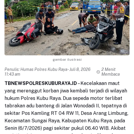
gambar ilustrasi
Penulis:
Humas Polres Kubu Raya
- Juli 8, 2026
2 Menit
11:43 am
Membaca
TBNEWSPOLRESKUBURAYA.ID
– Kecelakaan maut
yang merenggut korban jiwa kembali terjadi di wilayah
hukum Polres Kubu Raya. Dua sepeda motor terlibat
tabrakan adu banteng di Jalan Wonodadi II, tepatnya di
sekitar Pos Kamling RT 04 RW 11, Desa Arang Limbung,
Kecamatan Sungai Raya, Kabupaten Kubu Raya, pada
Senin (6/7/2026) pagi sekitar pukul 06.40 WIB. Akibat