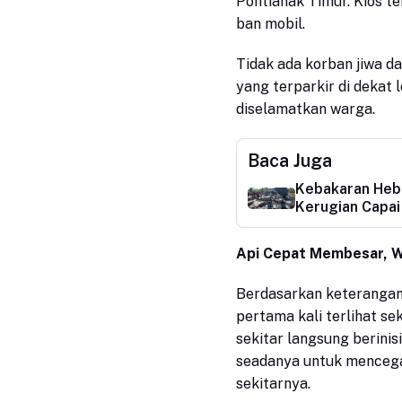
Pontianak Timur. Kios t
ban mobil.
Tidak ada korban jiwa da
yang terparkir di dekat 
diselamatkan warga.
Baca Juga
Kebakaran Heba
Kerugian Capai
Api Cepat Membesar, 
Berdasarkan keteranga
pertama kali terlihat se
sekitar langsung berini
seadanya untuk mencegah
sekitarnya.