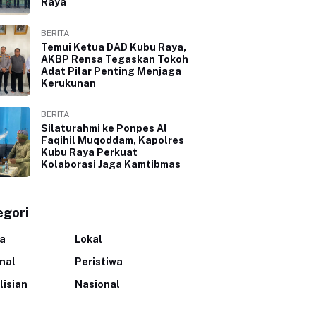
Raya
BERITA
Temui Ketua DAD Kubu Raya,
AKBP Rensa Tegaskan Tokoh
Adat Pilar Penting Menjaga
Kerukunan
BERITA
Silaturahmi ke Ponpes Al
Faqihil Muqoddam, Kapolres
Kubu Raya Perkuat
Kolaborasi Jaga Kamtibmas
egori
ta
Lokal
inal
Peristiwa
lisian
Nasional