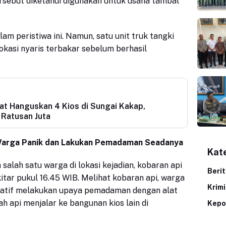
ersebut diketahui digunakan untuk usaha tambal
lam peristiwa ini. Namun, satu unit truk tangki
lokasi nyaris terbakar sebelum berhasil
t Hanguskan 4 Kios di Sungai Kakap,
 Ratusan Juta
Warga Panik dan Lakukan Pemadaman Seadanya
Kat
n
salah satu warga
di lokasi kejadian, kobaran api
Beri
kitar pukul 16.45 WIB. Melihat kobaran api, warga
Krim
siatif melakukan upaya pemadaman dengan alat
 api menjalar ke bangunan kios lain di
Kepo