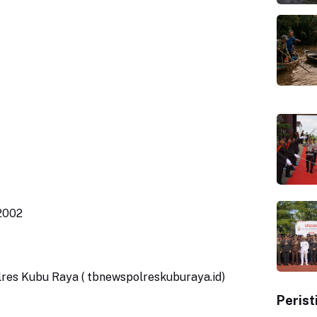
r2002
olres Kubu Raya ( tbnewspolreskuburaya.id)
Perist