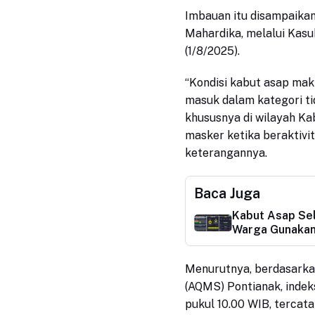
Imbauan itu disampaika
Mahardika, melalui Kasu
(
1
/8/202
5
).
“Kondisi kabut asap mak
masuk dalam kategori ti
khususnya di wilayah K
masker ketika beraktivit
keterangannya.
Baca Juga
Kabut Asap Sel
Warga Gunaka
Menurutnya, berdasarkan
(AQMS) Pontianak, indek
pukul
10
.00 WIB, tercat