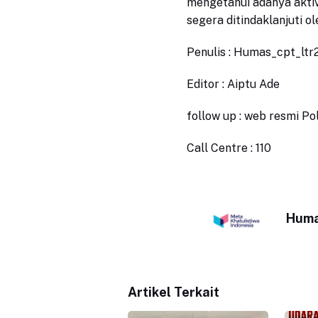
mengetahui adanya aktiv
segera ditindaklanjuti o
Penulis : Humas_cpt_lt
Editor : Aiptu Ade
follow up : web resmi P
Call Centre : 110
Huma
Artikel Terkait