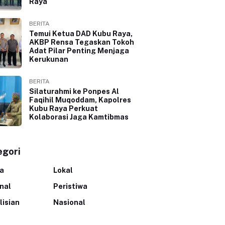
Raya
BERITA
Temui Ketua DAD Kubu Raya,
AKBP Rensa Tegaskan Tokoh
Adat Pilar Penting Menjaga
Kerukunan
BERITA
Silaturahmi ke Ponpes Al
Faqihil Muqoddam, Kapolres
Kubu Raya Perkuat
Kolaborasi Jaga Kamtibmas
egori
ta
Lokal
inal
Peristiwa
lisian
Nasional