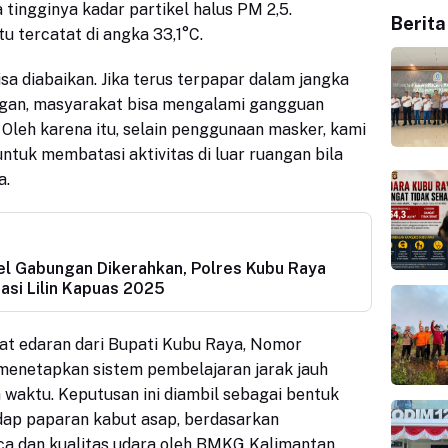
tingginya kadar partikel halus PM 2,5.
Berita
tu tercatat di angka
33
,
1
°C.
bisa diabaikan. Jika terus terpapar dalam jangka
ngan, masyarakat bisa mengalami gangguan
 Oleh karena itu, selain penggunaan masker, kami
tuk membatasi aktivitas di luar ruangan bila
a.
l Gabungan Dikerahkan, Polres Kubu Raya
asi Lilin Kapuas 2025
at edaran dari Bupati Kubu Raya, Nomor
enetapkan sistem pembelajaran jarak jauh
a waktu. Keputusan ini diambil sebagai bentuk
dap paparan kabut asap, berdasarkan
ca dan kualitas udara oleh BMKG Kalimantan