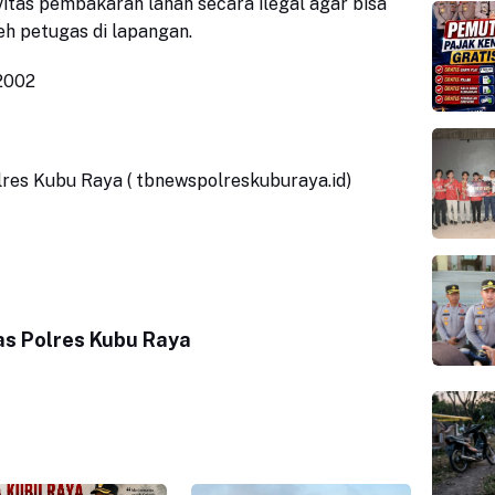
itas pembakaran lahan secara ilegal agar bisa
leh petugas di lapangan.
r2002
olres Kubu Raya ( tbnewspolreskuburaya.id)
s Polres Kubu Raya