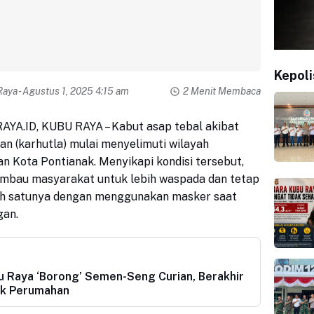
Kepoli
Raya
- Agustus 1, 2025 4:15 am
2 Menit Membaca
YA.ID, KUBU RAYA
– Kabut asap tebal akibat
an (karhutla) mulai menyelimuti wilayah
 Kota Pontianak. Menyikapi kondisi tersebut,
mbau masyarakat untuk lebih waspada dan tetap
ah satunya dengan menggunakan masker saat
gan.
bu Raya ‘Borong’ Semen-Seng Curian, Berakhir
lik Perumahan