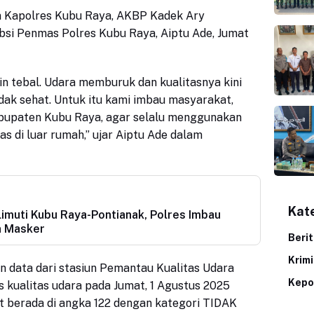
n Kapolres Kubu Raya, AKBP Kadek Ary
bsi Penmas Polres Kubu Raya, Aiptu Ade,
Jumat
in tebal. Udara memburuk dan kualitasnya kini
dak sehat. Untuk itu kami imbau masyarakat,
abupaten Kubu Raya, agar selalu menggunakan
as di luar rumah,” ujar Aiptu Ade dalam
Kat
imuti Kubu Raya-Pontianak, Polres Imbau
n Masker
Beri
Krim
 data dari stasiun Pemantau Kualitas Udara
Kepo
s kualitas udara pada
Jumat
,
1
Agustus
2025
at berada di angka
122
dengan kategori TIDAK