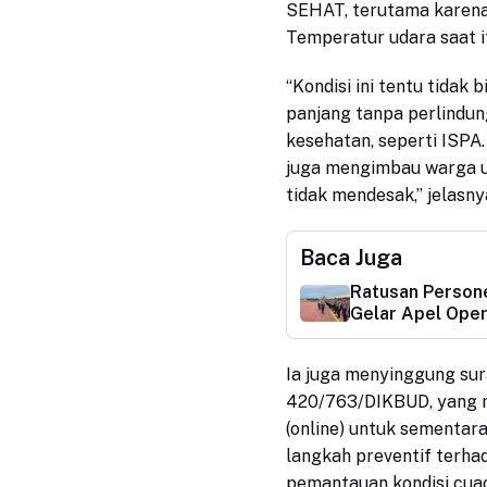
SEHAT, terutama karena 
Temperatur udara saat i
“Kondisi ini tentu tidak 
panjang tanpa perlindu
kesehatan, seperti ISPA.
juga mengimbau warga un
tidak mendesak,” jelasny
Baca Juga
Ratusan Persone
Gelar Apel Oper
Ia juga menyinggung sur
420/763/DIKBUD, yang m
(online) untuk sementar
langkah preventif terha
pemantauan kondisi cua