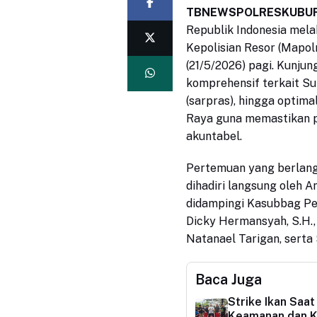
TBNEWSPOLRESKUBUR
Republik Indonesia mela
Kepolisian Resor (Mapol
(21/5/2026) pagi. Kunju
komprehensif terkait S
(sarpras), hingga optima
Raya guna memastikan pe
akuntabel.
Pertemuan yang berlang
dihadiri langsung oleh A
didampingi Kasubbag P
Dicky Hermansyah, S.H., 
Natanael Tarigan, serta
Baca Juga
Strike Ikan Saa
Keamanan dan Ke