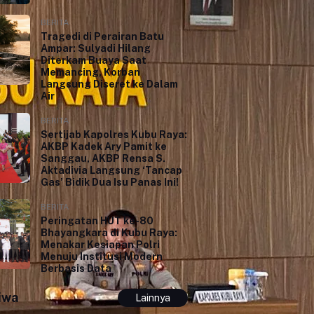
BERITA
Tragedi di Perairan Batu
Ampar: Sulyadi Hilang
Diterkam Buaya Saat
Memancing, Korban
Langsung Diseret ke Dalam
Air
BERITA
Sertijab Kapolres Kubu Raya:
AKBP Kadek Ary Pamit ke
Sanggau, AKBP Rensa S.
Aktadivia Langsung ‘Tancap
Gas’ Bidik Dua Isu Panas Ini!
BERITA
Peringatan HUT ke-80
Bhayangkara di Kubu Raya:
Menakar Kesiapan Polri
Menuju Institusi Modern
Berbasis Data
iwa
Lainnya