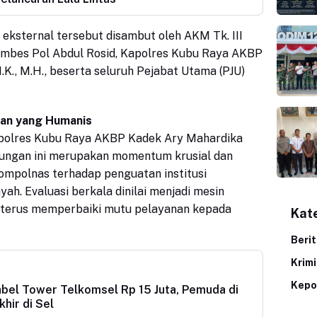
eksternal tersebut disambut oleh AKM Tk. III
ombes Pol Abdul Rosid, Kapolres Kubu Raya AKBP
.K., M.H., beserta seluruh Pejabat Utama (PJU)
sian yang Humanis
polres Kubu Raya AKBP Kadek Ary Mahardika
ungan ini merupakan momentum krusial dan
ompolnas terhadap penguatan institusi
ayah. Evaluasi berkala dinilai menjadi mesin
terus memperbaiki mutu pelayanan kepada
Kat
Beri
Krim
Kepo
bel Tower Telkomsel Rp 15 Juta, Pemuda di
hir di Sel