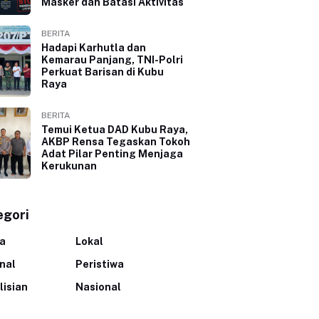
Masker dan Batasi Aktivitas
BERITA
Hadapi Karhutla dan
Kemarau Panjang, TNI-Polri
Perkuat Barisan di Kubu
Raya
BERITA
Temui Ketua DAD Kubu Raya,
AKBP Rensa Tegaskan Tokoh
Adat Pilar Penting Menjaga
Kerukunan
egori
ta
Lokal
inal
Peristiwa
lisian
Nasional