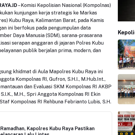
AYA.ID
– Komisi Kepolisian Nasional (Kompolnas)
kukan kunjungan kerja strategis ke Markas
res) Kubu Raya, Kalimantan Barat, pada Kamis
ngan ini berfokus pada pengumpulan data
Kepoli
umber Daya Manusia (SDM), sarana-prasarana
lisasi serapan anggaran di jajaran Polres Kubu
layanan publik berjalan prima, modern, dan
sung khidmat di Aula Mapolres Kubu Raya ini
nggota Kompolnas RI, Gufron, S.H.I., M.Hub.Int.,
emantauan dan Evaluasi SKM Kompolnas RI AKBP
S.I.K., M.H., Spri Anggota Kompolnas RI Ekin
 Staf Kompolnas RI Rehbuna Febrianto Lubis, S.H.
t Ramadhan, Kapolres Kubu Raya Pastikan
lancaran Lalu Lintas