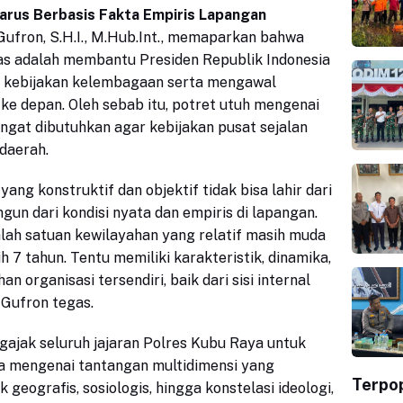
arus Berbasis Fakta Empiris Lapangan
ufron, S.H.I., M.Hub.Int., memaparkan bahwa
 adalah membantu Presiden Republik Indonesia
 kebijakan kelembagaan serta mengawal
 ke depan. Oleh sebab itu, potret utuh mengenai
ngat dibutuhkan agar kebijakan pusat sejalan
 daerah.
ang konstruktif dan objektif tidak bisa lahir dari
ngun dari kondisi nyata dan empiris di lapangan.
alah satuan kewilayahan yang relatif masih muda
h 7 tahun. Tentu memiliki karakteristik, dinamika,
n organisasi tersendiri, baik dari sisi internal
 Gufron tegas.
ngajak seluruh jajaran Polres Kubu Raya untuk
a mengenai tantangan multidimensi yang
Terpo
k geografis, sosiologis, hingga konstelasi ideologi,