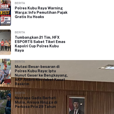
BERITA
Polres Kubu Raya Warning
Warga: Info Pemutihan Pajak
Gratis Itu Hoaks
BERITA
Tumbangkan 21 Tim, HFX
ESPORTS Sabet Tiket Emas
Kapolri Cup Polres Kubu
Raya
BERITA
Mutasi Besar-besaran di
Polres Kubu Raya: Iptu
Nunut Geser ke Bengkayang,
AKP Ambril Kini Jabat Kasat
Reskrim
BERITA
Nestapa Gadis Berhati
Mulia, Aniaya Hingga di
Perkosa Pria 29 Tahun