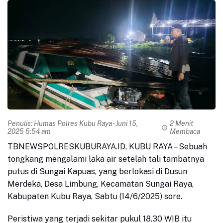
Penulis:
Humas Polres Kubu Raya
- Juni 15,
2 Menit
2025 5:54 am
Membaca
TBNEWSPOLRESKUBURAYA.ID, KUBU RAYA – Sebuah
tongkang mengalami laka air setelah tali tambatnya
putus di Sungai Kapuas, yang berlokasi di Dusun
Merdeka, Desa Limbung, Kecamatan Sungai Raya,
Kabupaten Kubu Raya, Sabtu (14/6/2025) sore.
Peristiwa yang terjadi sekitar pukul 18.30 WIB itu