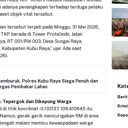
 adanya penangkapan terhadap terduga pelaku
aset objek vital tersebut.
ian tersebut terjadi pada Minggu, 31 Mei 2026,
 TKP berada di Tower Protelindo, Jalan
ya, RT 001/RW 003, Desa Sungai Raya,
 Kabupaten Kubu Raya,” ujar Ade saat
26).
emburuk, Polres Kubu Raya Siaga Penuh dan
Kat
egas Pembakar Lahan
Beri
: Tepergok dan Dikepung Warga
Krim
i di titik koordinat -0.133137, 109.410645 itu
Kepo
 Namun, gerak-gerik mencurigakan RM di area
tengah malam memicu kewaspadaan warga