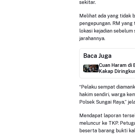
sekitar.
Melihat ada yang tidak 
pengepungan. RM yang ta
lokasi kejadian sebelu
jarahannya.
Baca Juga
Cuan Haram di 
Kakap Diringkus
“Pelaku sempat diamank
hakim sendiri, warga ke
Polsek Sungai Raya,” jel
Mendapat laporan terse
meluncur ke TKP. Petug
beserta barang bukti k