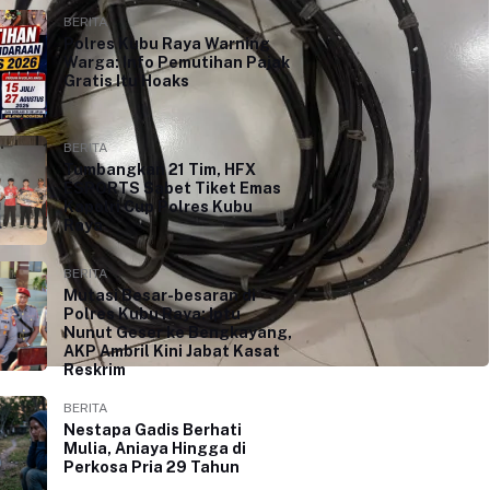
BERITA
Polres Kubu Raya Warning
Warga: Info Pemutihan Pajak
Gratis Itu Hoaks
BERITA
Tumbangkan 21 Tim, HFX
ESPORTS Sabet Tiket Emas
Kapolri Cup Polres Kubu
Raya
BERITA
Mutasi Besar-besaran di
Polres Kubu Raya: Iptu
Nunut Geser ke Bengkayang,
AKP Ambril Kini Jabat Kasat
Reskrim
BERITA
Nestapa Gadis Berhati
Mulia, Aniaya Hingga di
Perkosa Pria 29 Tahun