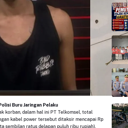
Polisi Buru Jaringan Pelaku
ak korban, dalam hal ini PT Telkomsel, total
ngan kabel power tersebut ditaksir mencapai Rp
uta sembilan ratus delapan puluh ribu rupiah).