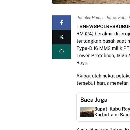
Penulis:
Humas Polres Kubu 
TBNEWSPOLRESKUBUR
RM (24) berakhir di jeru
tertangkap basah saat
Type-D 16 MM2 milik PT 
Tower Protelindo, Jalan
Raya.
Akibat ulah nekat pelak
tersebut harus menelan k
Baca Juga
Bupati Kubu Ray
Karhutla di Sa
Kasat Reskrim Polres K