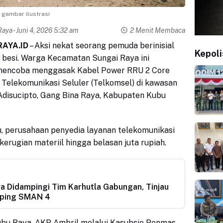
gambar ilustrasi
Raya
- Juni 4, 2026 5:32 am
2 Menit Membaca
AYA.ID
– Aksi nekat seorang pemuda berinisial
Kepoli
ji besi. Warga Kecamatan Sungai Raya ini
 mencoba menggasak Kabel Power RRU 2 Core
Telekomunikasi Seluler (Telkomsel) di kawasan
 Adisucipto, Gang Bina Raya, Kabupaten Kubu
u, perusahaan penyedia layanan telekomunikasi
erugian materiil hingga belasan juta rupiah.
a Didampingi Tim Karhutla Gabungan, Tinjau
mping SMAN 4
ubu Raya, AKP Ambril melalui Kasubsie Penmas,