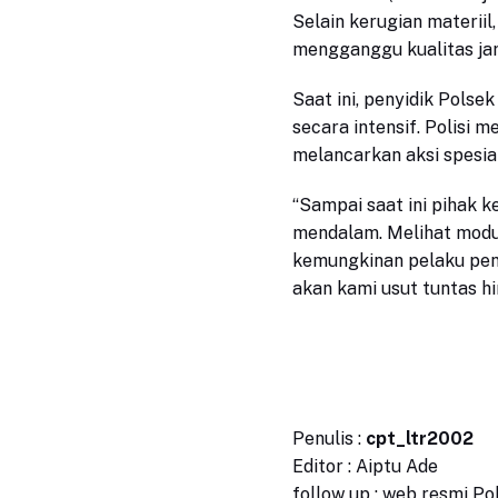
Selain kerugian materiil,
mengganggu kualitas jari
Saat ini, penyidik Pols
secara intensif. Polisi
melancarkan aksi spesial
“Sampai saat ini pihak 
mendalam. Melihat modu
kemungkinan pelaku pencu
akan kami usut tuntas h
Penulis :
cpt_ltr2002
Editor : Aiptu Ade
follow up : web resmi P