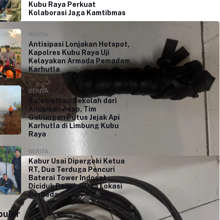
Kubu Raya Perkuat
Kolaborasi Jaga Kamtibmas
BERITA
Antisipasi Lonjakan Hotspot,
Kapolres Kubu Raya Uji
Kelayakan Armada Pemadam
Karhutla
BERITA
Selamatkan Sekolah dari
Ancaman Asap, Tim
Gabungan Putus Jejak Api
Karhutla di Limbung Kubu
Raya
BERITA
Kabur Usai Dipergoki Ketua
RT, Dua Terduga Pencuri
Baterai Tower Indosat
Diciduk Polisi di Dua Lokasi
Berbeda
puler