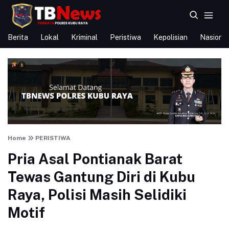
Berita
Lokal
Kriminal
Peristiwa
Kepolisian
Nasional
Home
PERISTIWA
Pria Asal Pontianak Barat
Tewas Gantung Diri di Kubu
Raya, Polisi Masih Selidiki
Motif