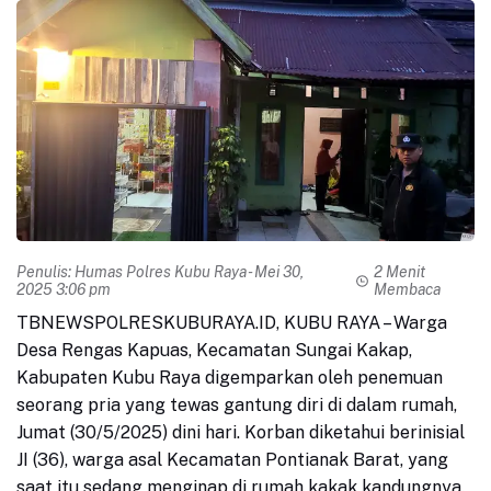
Penulis:
Humas Polres Kubu Raya
- Mei 30,
2 Menit
2025 3:06 pm
Membaca
TBNEWSPOLRESKUBURAYA.ID, KUBU RAYA – Warga
Desa Rengas Kapuas, Kecamatan Sungai Kakap,
Kabupaten Kubu Raya digemparkan oleh penemuan
seorang pria yang tewas gantung diri di dalam rumah,
Jumat (30/5/2025) dini hari. Korban diketahui berinisial
JI (36), warga asal Kecamatan Pontianak Barat, yang
saat itu sedang menginap di rumah kakak kandungnya.