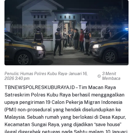
Penulis:
Humas Polres Kubu Raya
- Januari 16,
3 Menit
2026 3:40 pm
Membaca
TBNEWSPOLRESKUBURAYA.ID – Tim Macan Raya
Satreskrim Polres Kubu Raya berhasil menggagalkan
upaya pengiriman 19 Calon Pekerja Migran Indonesia
(PMI) non-prosedural yang hendak diselundupkan ke
Malaysia. Sebuah rumah yang berlokasi di Desa Kapur,
Kecamatan Sungai Raya, yang dijadikan “save house”
ilegal digerebek petugas pada Sabtu malam, 10 Januari