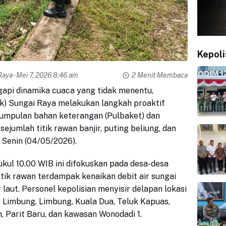
Kepoli
Raya
- Mei 7, 2026 8:46 am
2 Menit Membaca
pi dinamika cuaca yang tidak menentu,
ek) Sungai Raya melakukan langkah proaktif
mpulan bahan keterangan (Pulbaket) dan
ejumlah titik rawan banjir, puting beliung, dan
, Senin (04/05/2026).
ukul 10.00 WIB ini difokuskan pada desa-desa
stik rawan terdampak kenaikan debit air sungai
laut. Personel kepolisian menyisir delapan lokasi
 Limbung, Limbung, Kuala Dua, Teluk Kapuas,
, Parit Baru, dan kawasan Wonodadi 1.