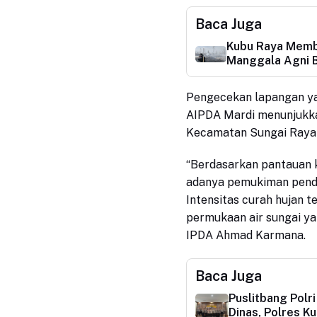
Baca Juga
Kubu Raya Memba
Manggala Agni B
Pengecekan lapangan y
AIPDA Mardi menunjukkan
Kecamatan Sungai Raya
“Berdasarkan pantauan k
adanya pemukiman pendu
Intensitas curah hujan 
permukaan air sungai yan
IPDA Ahmad Karmana.
Baca Juga
Puslitbang Polri
Dinas, Polres K