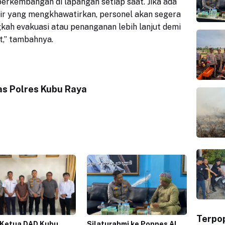
erkembangan di lapangan setiap saat. Jika ada
air yang mengkhawatirkan, personel akan segera
gkah evakuasi atau penanganan lebih lanjut demi
,” tambahnya.
s Polres Kubu Raya
Terpo
 Ketua DAD Kubu
Silaturahmi ke Ponpes Al