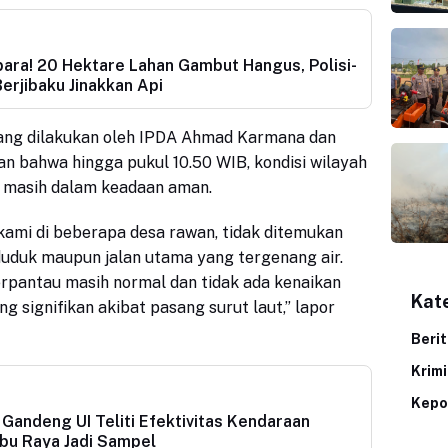
ra! 20 Hektare Lahan Gambut Hangus, Polisi-
erjibaku Jinakkan Api
ang dilakukan oleh IPDA Ahmad Karmana dan
 bahwa hingga pukul 10.50 WIB, kondisi wilayah
 masih dalam keadaan aman.
ami di beberapa desa rawan, tidak ditemukan
duk maupun jalan utama yang tergenang air.
terpantau masih normal dan tidak ada kenaikan
Kat
g signifikan akibat pasang surut laut,” lapor
Beri
Krim
Kepo
 Gandeng UI Teliti Efektivitas Kendaraan
ubu Raya Jadi Sampel