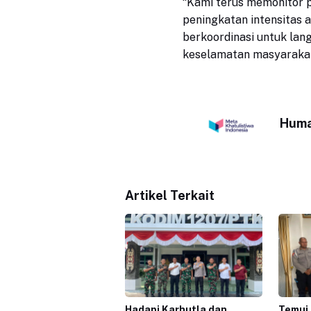
“Kami terus memonitor p
peningkatan intensitas 
berkoordinasi untuk lan
keselamatan masyarakat
Huma
Artikel Terkait
Hadapi Karhutla dan
Temui