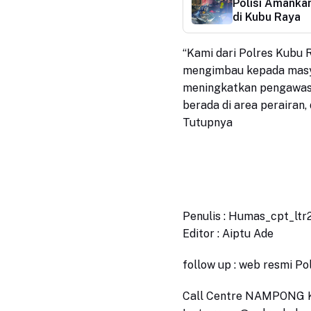
Polisi Amanka
di Kubu Raya
“Kami dari Polres Kubu R
mengimbau kepada masy
meningkatkan pengawasa
berada di area perairan,
Tutupnya
Penulis : Humas_cpt_lt
Editor : Aiptu Ade
follow up : web resmi P
Call Centre NAMPONG K