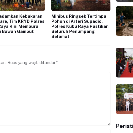
Padamkan Kebakaran
Minibus Ringsek Tertimpa
are, Tim KRYD Polres
Pohon di Arteri Supadio,
Raya Kini Memburu
Polres Kubu Raya Pastikan
di Bawah Gambut
Seluruh Penumpang
Selamat
kan.
Ruas yang wajib ditandai
*
Perist