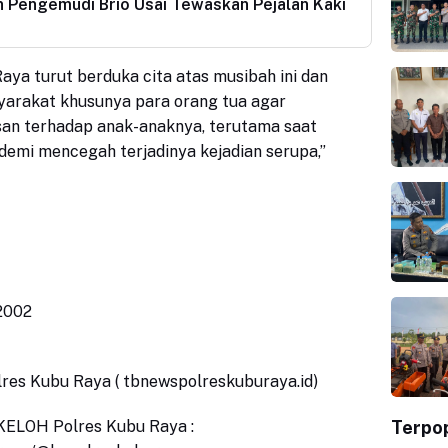
n Pengemudi Brio Usai Tewaskan Pejalan Kaki
aya turut berduka cita atas musibah ini dan
arakat khusunya para orang tua agar
n terhadap anak-anaknya, terutama saat
 demi mencegah terjadinya kejadian serupa,”
r2002
olres Kubu Raya ( tbnewspolreskuburaya.id)
Terpo
ELOH Polres Kubu Raya :