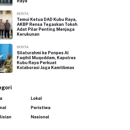
Raya
BERITA
Temui Ketua DAD Kubu Raya,
AKBP Rensa Tegaskan Tokoh
Adat Pilar Penting Menjaga
Kerukunan
BERITA
Silaturahmi ke Ponpes Al
Faqihil Muqoddam, Kapolres
Kubu Raya Perkuat
Kolaborasi Jaga Kamtibmas
egori
ta
Lokal
inal
Peristiwa
lisian
Nasional