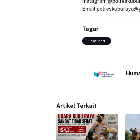
Instagram @polreskubu
Email polreskuburaya@
Tagar
Featured
Huma
Artikel Terkait